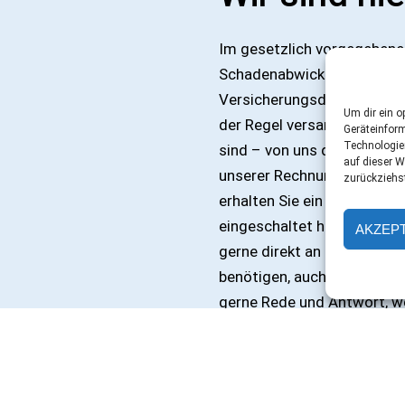
Im gesetzlich vorgegebenen
Schadenabwicklung betrifft
Versicherungsdaten fest. I
Um dir ein o
der Regel versandfertig un
Geräteinfor
Technologie
sind – von uns direkt, mit
auf dieser W
unserer Rechnung an die ein
zurückziehs
erhalten Sie ein oder mehre
eingeschaltet haben, so üb
AKZEP
gerne direkt an ihn. Sollte
benötigen, auch wenn Sie ke
gerne Rede und Antwort, wo
am Telefon beantwortet w
Kontakt