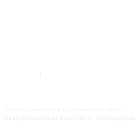
PRÄZISE
GEWISSENHAFT
UNPARTEIISCH
fall mit privatem PKW
Sie hatten einen Unfall mit Ihrem privaten PKW?
ür Sie ein professionelles Gutachten zur Sicherung Ihre