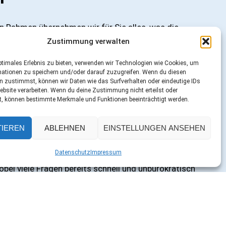
 Rahmen übernehmen wir für Sie alles, was die
, bzw. beschleunigt und stellen die gegnerischen
Zustimmung verwalten
nnerhalb von zwei Arbeitstagen ist das Gutachten in
ptimales Erlebnis zu bieten, verwenden wir Technologien wie Cookies, um
d wird an Sie oder – wenn Sie damit einverstanden
mationen zu speichern und/oder darauf zuzugreifen. Wenn du diesen
n zustimmst, können wir Daten wie das Surfverhalten oder eindeutige IDs
 einer Sachverständigenkosten-Abtrittserklärung und
ebsite verarbeiten. Wenn du deine Zustimmung nicht erteilst oder
trittspflichtige Versicherung versandt. Gleichzeitig
t, können bestimmte Merkmale und Funktionen beeinträchtigt werden.
re Duplikate. Sollten Sie einen Rechtsanwalt
ermitteln wir das Gutachten zur Weiterbearbeitung
TIEREN
ABLEHNEN
EINSTELLUNGEN ANSEHEN
n Sie noch weitere Informationen bzw. Auskünfte
Hilfe benötigt?
Datenschutz
Impressum
inen Unfall hatten, so stehen wir Ihnen auch hier
bei viele Fragen bereits schnell und unbürokratisch
erden können.