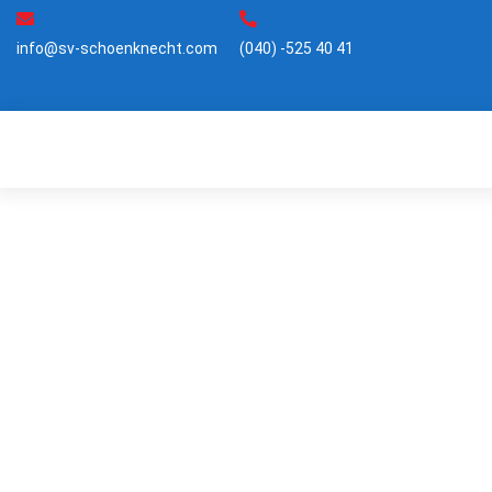
Zum
Inhalt
info@sv-schoenknecht.com
(040) -525 40 41
springen