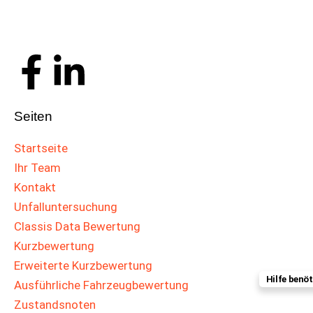
F
L
a
i
Seiten
c
n
Startseite
e
k
Ihr Team
Kontakt
b
e
Unfalluntersuchung
Classis Data Bewertung
o
d
Kurzbewertung
Erweiterte Kurzbewertung
o
i
Hilfe benöt
Ausführliche Fahrzeugbewertung
Zustandsnoten