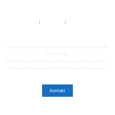
PRÄZISE
GEWISSENHAFT
UNPARTEIISCH
Unfalluntersuchung
Unabhängige Unfalluntersuchung in Hamburg und
Umgebung:
Schaden exakt dokumentieren, Ansprüche sichern,
schnelle Gutachten vom Kfz-Sachverständigen.
Kontakt